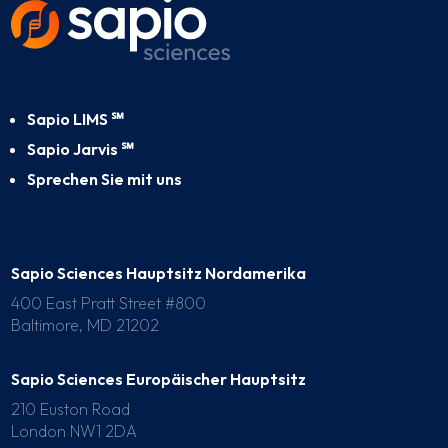
Sapio LIMS ℠
Sapio Jarvis ℠
Sprechen Sie mit uns
Sapio Sciences Hauptsitz Nordamerika
400 East Pratt Street #800
Baltimore, MD 21202
Sapio Sciences Europäischer Hauptsitz
210 Euston Road
London NW1 2DA