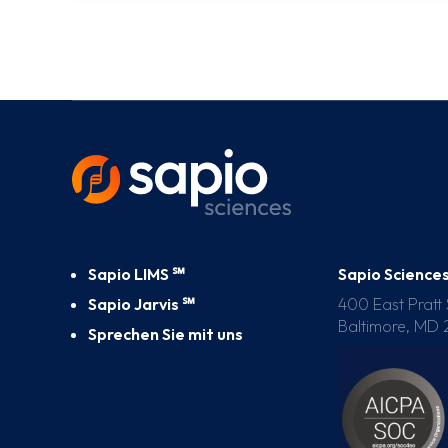
Sapio LIMS ℠
Sapio Science
Sapio Jarvis ℠
400 East Pratt
Baltimore, MD 
Sprechen Sie mit uns