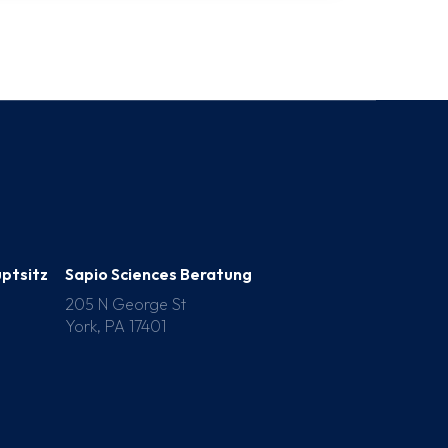
uptsitz
Sapio Sciences Beratung
205 N George St
York, PA 17401