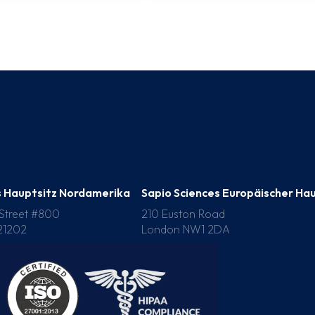
s Hauptsitz Nordamerika
Sapio Sciences Europäischer Ha
 Street #800
210 Euston Road
21202
London NW1 2DA