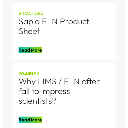
BROCHURE
Sapio ELN Product
Sheet
Read More
WEBINAR
Why LIMS / ELN often
fail to impress
scientists?
Read More