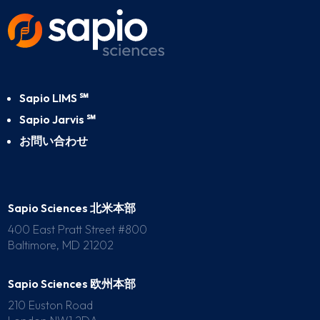
Sapio LIMS ℠
Sapio Jarvis ℠
お問い合わせ
Sapio Sciences 北米本部
400 East Pratt Street #800
Baltimore, MD 21202
Sapio Sciences 欧州本部
210 Euston Road