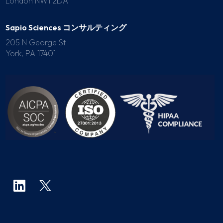
London NW1 2DA
Sapio Sciences コンサルティング
205 N George St
York, PA 17401