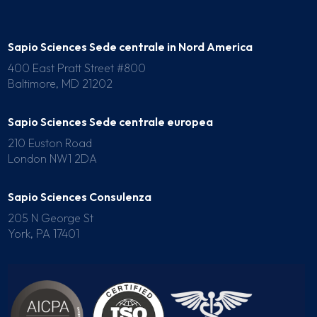
Sapio Sciences Sede centrale in Nord America
400 East Pratt Street #800
Baltimore, MD 21202
Sapio Sciences Sede centrale europea
210 Euston Road
London NW1 2DA
Sapio Sciences Consulenza
205 N George St
York, PA 17401